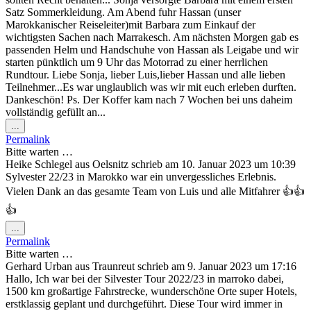
Satz Sommerkleidung. Am Abend fuhr Hassan (unser
Marokkanischer Reiseleiter)mit Barbara zum Einkauf der
wichtigsten Sachen nach Marrakesch. Am nächsten Morgen gab es
passenden Helm und Handschuhe von Hassan als Leigabe und wir
starten pünktlich um 9 Uhr das Motorrad zu einer herrlichen
Rundtour. Liebe Sonja, lieber Luis,lieber Hassan und alle lieben
Teilnehmer...Es war unglaublich was wir mit euch erleben durften.
Dankeschön! Ps. Der Koffer kam nach 7 Wochen bei uns daheim
vollständig gefüllt an...
Diese
...
Metabox
Permalink
ein-/ausblenden.
Bitte warten …
Heike Schlegel
aus
Oelsnitz
schrieb am
10. Januar 2023
um
10:39
Sylvester 22/23 in Marokko war ein unvergessliches Erlebnis.
Vielen Dank an das gesamte Team von Luis und alle Mitfahrer 👍👍
👍
Diese
...
Metabox
Permalink
ein-/ausblenden.
Bitte warten …
Gerhard Urban
aus
Traunreut
schrieb am
9. Januar 2023
um
17:16
Hallo, Ich war bei der Silvester Tour 2022/23 in marroko dabei,
1500 km großartige Fahrstrecke, wunderschöne Orte super Hotels,
erstklassig geplant und durchgeführt. Diese Tour wird immer in