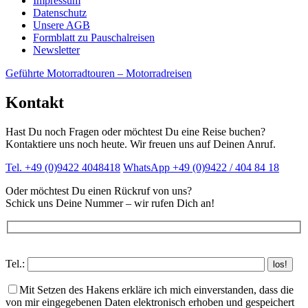
Impressum
Datenschutz
Unsere AGB
Formblatt zu Pauschalreisen
Newsletter
Skip
Geführte Motorradtouren – Motorradreisen
to
content
Kontakt
Hast Du noch Fragen oder möchtest Du eine Reise buchen?
Kontaktiere uns noch heute. Wir freuen uns auf Deinen Anruf.
Tel. +49 (0)9422 4048418
WhatsApp +49 (0)9422 / 404 84 18
Oder möchtest Du einen Rückruf von uns?
Schick uns Deine Nummer – wir rufen Dich an!
Tel.:
Mit Setzen des Hakens erkläre ich mich einverstanden, dass die
von mir eingegebenen Daten elektronisch erhoben und gespeichert