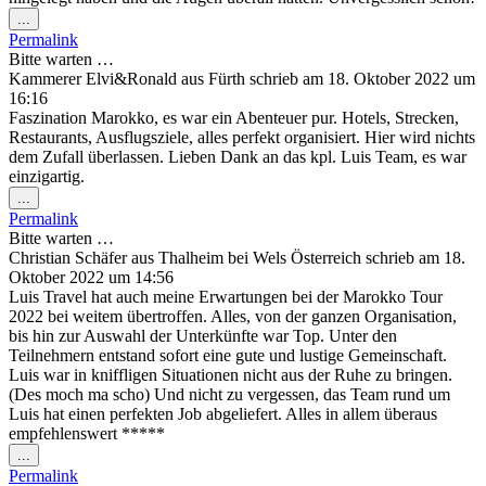
Diese
...
Metabox
Permalink
ein-/ausblenden.
Bitte warten …
Kammerer Elvi&Ronald
aus
Fürth
schrieb am
18. Oktober 2022
um
16:16
Faszination Marokko, es war ein Abenteuer pur. Hotels, Strecken,
Restaurants, Ausflugsziele, alles perfekt organisiert. Hier wird nichts
dem Zufall überlassen. Lieben Dank an das kpl. Luis Team, es war
einzigartig.
Diese
...
Metabox
Permalink
ein-/ausblenden.
Bitte warten …
Christian Schäfer
aus
Thalheim bei Wels Österreich
schrieb am
18.
Oktober 2022
um
14:56
Luis Travel hat auch meine Erwartungen bei der Marokko Tour
2022 bei weitem übertroffen. Alles, von der ganzen Organisation,
bis hin zur Auswahl der Unterkünfte war Top. Unter den
Teilnehmern entstand sofort eine gute und lustige Gemeinschaft.
Luis war in kniffligen Situationen nicht aus der Ruhe zu bringen.
(Des moch ma scho) Und nicht zu vergessen, das Team rund um
Luis hat einen perfekten Job abgeliefert. Alles in allem überaus
empfehlenswert *****
Diese
...
Metabox
Permalink