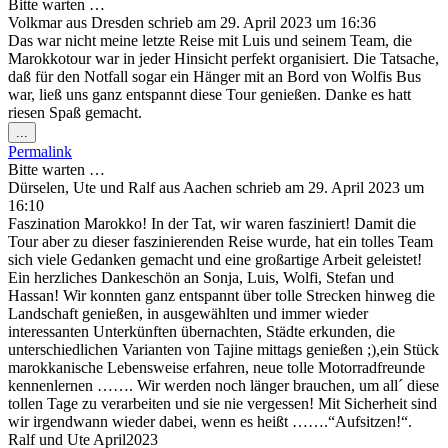
Bitte warten …
Volkmar
aus
Dresden
schrieb am
29. April 2023
um
16:36
Das war nicht meine letzte Reise mit Luis und seinem Team, die
Marokkotour war in jeder Hinsicht perfekt organisiert. Die Tatsache,
daß für den Notfall sogar ein Hänger mit an Bord von Wolfis Bus
war, ließ uns ganz entspannt diese Tour genießen. Danke es hatt
riesen Spaß gemacht.
Diese
...
Metabox
Permalink
ein-/ausblenden.
Bitte warten …
Dürselen, Ute und Ralf
aus
Aachen
schrieb am
29. April 2023
um
16:10
Faszination Marokko! In der Tat, wir waren fasziniert! Damit die
Tour aber zu dieser faszinierenden Reise wurde, hat ein tolles Team
sich viele Gedanken gemacht und eine großartige Arbeit geleistet!
Ein herzliches Dankeschön an Sonja, Luis, Wolfi, Stefan und
Hassan! Wir konnten ganz entspannt über tolle Strecken hinweg die
Landschaft genießen, in ausgewählten und immer wieder
interessanten Unterkünften übernachten, Städte erkunden, die
unterschiedlichen Varianten von Tajine mittags genießen ;),ein Stück
marokkanische Lebensweise erfahren, neue tolle Motorradfreunde
kennenlernen ……. Wir werden noch länger brauchen, um all´ diese
tollen Tage zu verarbeiten und sie nie vergessen! Mit Sicherheit sind
wir irgendwann wieder dabei, wenn es heißt …….“Aufsitzen!“.
Ralf und Ute April2023