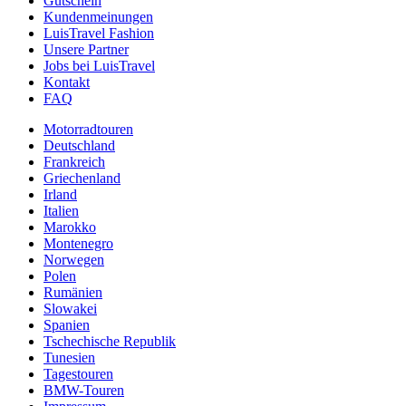
Gutschein
Kundenmeinungen
LuisTravel Fashion
Unsere Partner
Jobs bei LuisTravel
Kontakt
FAQ
Motorradtouren
Deutschland
Frankreich
Griechenland
Irland
Italien
Marokko
Montenegro
Norwegen
Polen
Rumänien
Slowakei
Spanien
Tschechische Republik
Tunesien
Tagestouren
BMW-Touren