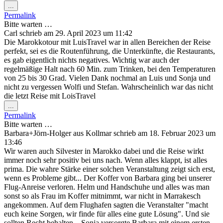
Diese
...
Metabox
Permalink
ein-/ausblenden.
Bitte warten …
Carl
schrieb am
29. April 2023
um
11:42
Die Marokkotour mit LuisTravel war in allen Bereichen der Reise
perfekt, sei es die Routenführung, die Unterkünfte, die Restaurants,
es gab eigentlich nichts negatives. Wichtig war auch der
regelmäßige Halt nach 60 Min. zum Trinken, bei den Temperaturen
von 25 bis 30 Grad. Vielen Dank nochmal an Luis und Sonja und
nicht zu vergessen Wolfi und Stefan. Wahrscheinlich war das nicht
die letzt Reise mit LoisTravel
Diese
...
Metabox
Permalink
ein-/ausblenden.
Bitte warten …
Barbara+Jörn-Holger
aus
Kollmar
schrieb am
18. Februar 2023
um
13:46
Wir waren auch Silvester in Marokko dabei und die Reise wirkt
immer noch sehr positiv bei uns nach. Wenn alles klappt, ist alles
prima. Die wahre Stärke einer solchen Veranstaltung zeigt sich erst,
wenn es Probleme gibt... Der Koffer von Barbara ging bei unserer
Flug-Anreise verloren. Helm und Handschuhe und alles was man
sonst so als Frau im Koffer mitnimmt, war nicht in Marrakesch
angekommen. Auf dem Flughafen sagten die Veranstalter "macht
euch keine Sorgen, wir finde für alles eine gute Lösung". Und sie
sollten Recht behalten... Sonja versorgte Barbara mit einem ersten