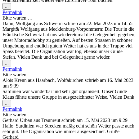
Wahrscheinlichkeit wieder eine LuisTravel-Tour buchen.
Diese
...
Metabox
Permalink
ein-/ausblenden.
Bitte warten …
Dähn, Wolfgang
aus
Schwerin
schrieb am
22. Mai 2023
um
14:55
Margit& Wolfgang aus Mecklenburg-Vorpommern: Die Tour in die
Fränkische Schweiz hat uns wiedereinmal die Gelegenheit gegeben,
unser Motorradhobby zu genießen. Auf besten Strassen in schöner
Umgebung und endlich gutem Wetter hat es uns in der Truppe viel
Spass bereitet. Die Organisation war top, ebenso unser Guide
Stefan. Vielen Dank und bei Gelegenheit gerne wieder.
Diese
...
Metabox
Permalink
ein-/ausblenden.
Bitte warten …
Alois Krenn
aus
Haarbach, Wolfakirchen
schrieb am
16. Mai 2023
um
9:39
Sardinien war wunderbar und sehr gut organisiert. Unser Guide
Klaus führte unsere Gruppe in ausgezeichneter Weise. Vielen Dank.
Diese
...
Metabox
Permalink
ein-/ausblenden.
Bitte warten …
Gerhard Urban
aus
Traunreut
schrieb am
15. Mai 2023
um
9:29
Hallo, Sardinien war Strecken mäßig echt schön Wetter passte auch
sehr gut. Die Organisation wie immer ausgezeichnet. Grüße
Gerhard