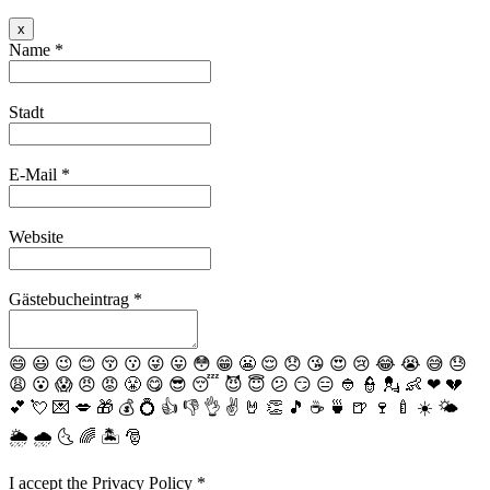
Dieses
x
Formular
Name
*
ausblenden
Stadt
E-Mail
*
Website
Gästebucheintrag
*
😄
😃
😉
😊
😚
😗
😜
😛
😳
😁
😬
😌
😞
😘
😍
😢
😂
😭
😅
😓
😩
😮
😱
😠
😡
😤
😋
😎
😴
😈
😇
😕
😏
😑
👲
👮
💂
👶
❤
💔
💕
💘
💌
💋
🎁
💰
💍
👍
👎
👌
✌️
🤘
👏
🎵
☕️
🍵
🍺
🍷
🍼
☀️
🌤
🌦
🌧
🌜
🌈
🏝
🎅
I accept the Privacy Policy
*