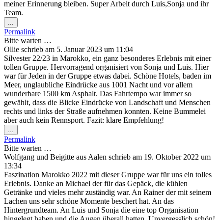
meiner Erinnerung bleiben. Super Arbeit durch Luis,Sonja und ihr
Team.
Diese
...
Metabox
Permalink
ein-/ausblenden.
Bitte warten …
Ollie
schrieb am
5. Januar 2023
um
11:04
Silvester 22/23 in Marokko, ein ganz besonderes Erlebnis mit einer
tollen Gruppe. Hervorragend organisiert von Sonja und Luis. Hier
war für Jeden in der Gruppe etwas dabei. Schöne Hotels, baden im
Meer, unglaubliche Eindrücke aus 1001 Nacht und vor allem
wunderbare 1500 km Asphalt. Das Fahrtempo war immer so
gewählt, dass die Blicke Eindrücke von Landschaft und Menschen
rechts und links der Straße aufnehmen konnten. Keine Bummelei
aber auch kein Rennsport. Fazit: klare Empfehlung!
Diese
...
Metabox
Permalink
ein-/ausblenden.
Bitte warten …
Wolfgang und Beigitte
aus
Aalen
schrieb am
19. Oktober 2022
um
13:34
Faszination Marokko 2022 mit dieser Gruppe war für uns ein tolles
Erlebnis. Danke an Michael der für das Gepäck, die kühlen
Getränke und vieles mehr zuständig war. An Rainer der mit seinem
Lachen uns sehr schöne Momente beschert hat. An das
Hintergrundteam. An Luis und Sonja die eine top Organisation
hingelegt haben und die Augen überall hatten. Unvergesslich schön!