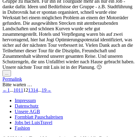
Gruppe zu machen. Für ihn ist Tourguide mehr als nur ein Job -
danke dafür. Ideen und Bedürfnisse der Gruppe - z.B. Stadtführung
in Dubrovnik hat er spontan organisiert, schnell wurde eine
Werkstatt bei einem möglichen Problem an einem der Motorräder
gefunden. Die ausgewählten Strecken mit atemberaubenden
Landschaften und schönen Kurven wurde sehr gut
zusammengestellt. Hotels und Verpflegung waren bis auf zwei
hervorragend, hier hat Jogi Optimierungspotenzial identifiziert, was
sicher auf der nächsten Tour verbessert ist. Vielen Dank auch an die
Teilnehmer dieser Tour für die Disziplin, Freundschaft und
Zusammenhalt während unserer gesamten Reise. Und unseren
Schutzengeln, die uns Unfallfrei wieder nach Hause gebracht haben.
Unsere nächste Tour mit Luis ist in der Planung. 🙂
Diese
...
Metabox
Permalink
ein-/ausblenden.
Bitte warten …
Navigation
←
1
...
10
11
12
13
14
...
19
→
der
Impressum
Gästebuchliste
Datenschutz
Unsere AGB
Formblatt Pauschalreisen
Jobs bei LuisTravel
Fashion