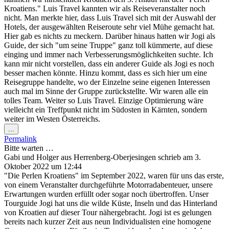
Kroatiens." Luis Travel kannten wir als Reiseveranstalter noch
nicht. Man merkte hier, dass Luis Travel sich mit der Auswahl der
Hotels, der ausgewählten Reiseroute sehr viel Mühe gemacht hat.
Hier gab es nichts zu meckern. Darüber hinaus hatten wir Jogi als
Guide, der sich "um seine Truppe" ganz toll kümmerte, auf diese
einging und immer nach Verbesserungsmöglichkeiten suchte. Ich
kann mir nicht vorstellen, dass ein anderer Guide als Jogi es noch
besser machen könnte. Hinzu kommt, dass es sich hier um eine
Reisegruppe handelte, wo der Einzelne seine eigenen Interessen
auch mal im Sinne der Gruppe zurückstellte. Wir waren alle ein
tolles Team. Weiter so Luis Travel. Einzige Optimierung wäre
vielleicht ein Treffpunkt nicht im Südosten in Kärnten, sondern
weiter im Westen Österreichs.
Diese
...
Metabox
Permalink
ein-/ausblenden.
Bitte warten …
Gabi und Holger
aus
Herrenberg-Oberjesingen
schrieb am
3.
Oktober 2022
um
12:44
"Die Perlen Kroatiens" im September 2022, waren für uns das erste,
von einem Veranstalter durchgeführte Motorradabenteuer, unsere
Erwartungen wurden erfüllt oder sogar noch übertroffen. Unser
Tourguide Jogi hat uns die wilde Küste, Inseln und das Hinterland
von Kroatien auf dieser Tour nähergebracht. Jogi ist es gelungen
bereits nach kurzer Zeit aus neun Individualisten eine homogene