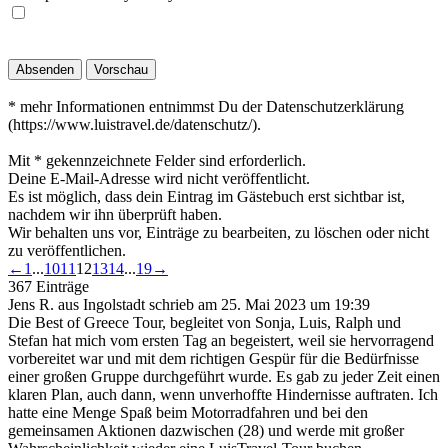
* mehr Informationen entnimmst Du der Datenschutzerklärung
(https://www.luistravel.de/datenschutz/).
Mit * gekennzeichnete Felder sind erforderlich.
Deine E-Mail-Adresse wird nicht veröffentlicht.
Es ist möglich, dass dein Eintrag im Gästebuch erst sichtbar ist,
nachdem wir ihn überprüft haben.
Wir behalten uns vor, Einträge zu bearbeiten, zu löschen oder nicht
zu veröffentlichen.
Navigation
←
1
...
10
11
12
13
14
...
19
→
der
367 Einträge
Gästebuchliste
Jens R.
aus
Ingolstadt
schrieb am
25. Mai 2023
um
19:39
Die Best of Greece Tour, begleitet von Sonja, Luis, Ralph und
Stefan hat mich vom ersten Tag an begeistert, weil sie hervorragend
vorbereitet war und mit dem richtigen Gespür für die Bedürfnisse
einer großen Gruppe durchgeführt wurde. Es gab zu jeder Zeit einen
klaren Plan, auch dann, wenn unverhoffte Hindernisse auftraten. Ich
hatte eine Menge Spaß beim Motorradfahren und bei den
gemeinsamen Aktionen dazwischen (28) und werde mit großer