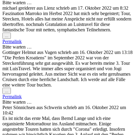
ein-/ausblenden.
Bitte warten …
michael greiderer
aus
Lienz
schrieb am
17. Oktober 2022
um
8:32
Faszination Marroko im Herbst 2022 hat mich sehr begeistert; Tour,
Strecken, Hotels alles hat meine Ansprüche nicht nur erfüllt sondern
übertroffen. nochmals Gratulation an Luistravel für diese
fantastische Tour mit netten, symphatischen Teilnehmern.
Diese
...
Metabox
Permalink
ein-/ausblenden.
Bitte warten …
Gottinger Helmut
aus
Vagen
schrieb am
16. Oktober 2022
um
13:18
"Die Perlen Kroatiens" im September 2022 war von der
Streckenführung sehr gut ausgewählt. Es war bereits meine 3. Tour
mit LuisTravel. Wie immer alles super organisiert und von Jogi
hervorragend geleitet. Aus meiner Sicht war es ein sehr geruhsames
Cruisen durch eine herrliche Landschaft. Ich werde auf alle Fälle
eine weitere Tour buchen.
Diese
...
Metabox
Permalink
ein-/ausblenden.
Bitte warten …
Peter Sönnichsen
aus
Schwerin
schrieb am
16. Oktober 2022
um
10:42
Es ist nicht das erste Mal, dass Bernd Lange und ich eine
organisierte Motorradtour ins Ausland mitmachen. Einige
angestrebte Touren hatten sich durch "Corona" erledigt. Insofern
nahmen wir hinsichtlich Kroatien den 3. Anlauf mit den "Perlen