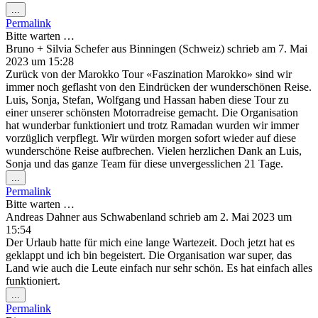
Diese
...
Metabox
Permalink
ein-/ausblenden.
Bitte warten …
Bruno + Silvia Schefer
aus
Binningen (Schweiz)
schrieb am
7. Mai
2023
um
15:28
Zurück von der Marokko Tour «Faszination Marokko» sind wir
immer noch geflasht von den Eindrücken der wunderschönen Reise.
Luis, Sonja, Stefan, Wolfgang und Hassan haben diese Tour zu
einer unserer schönsten Motorradreise gemacht. Die Organisation
hat wunderbar funktioniert und trotz Ramadan wurden wir immer
vorzüglich verpflegt. Wir würden morgen sofort wieder auf diese
wunderschöne Reise aufbrechen. Vielen herzlichen Dank an Luis,
Sonja und das ganze Team für diese unvergesslichen 21 Tage.
Diese
...
Metabox
Permalink
ein-/ausblenden.
Bitte warten …
Andreas Dahner
aus
Schwabenland
schrieb am
2. Mai 2023
um
15:54
Der Urlaub hatte für mich eine lange Wartezeit. Doch jetzt hat es
geklappt und ich bin begeistert. Die Organisation war super, das
Land wie auch die Leute einfach nur sehr schön. Es hat einfach alles
funktioniert.
Diese
...
Metabox
Permalink
ein-/ausblenden.