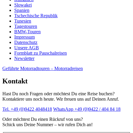
Slowakei
Spanien
Tschechische Republik
Tunesien
Tagestouren
BMW-Touren
Impressum
Datenschutz
Unsere AGB
Formblatt zu Pauschalreisen
Newsletter
Skip
Geführte Motorradtouren – Motorradreisen
to
content
Kontakt
Hast Du noch Fragen oder möchtest Du eine Reise buchen?
Kontaktiere uns noch heute. Wir freuen uns auf Deinen Anruf.
Tel. +49 (0)9422 4048418
WhatsApp +49 (0)9422 / 404 84 18
Oder möchtest Du einen Rückruf von uns?
Schick uns Deine Nummer – wir rufen Dich an!